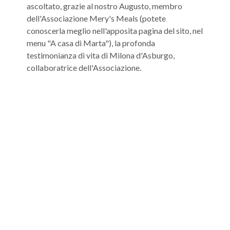
ascoltato, grazie al nostro Augusto, membro
dell'Associazione Mery's Meals (potete
conoscerla meglio nell'apposita pagina del sito, nel
menu "A casa di Marta"), la profonda
testimonianza di vita di Milona d'Asburgo,
collaboratrice dell'Associazione.
Maria ci ha sostenuto nel cammino, evitandoci
ogni ostacolo. L'ultima sera, dopo un bel momento
di condivisione dell'esperienza del pellegrinaggio,
ci siamo presi una lunga pausa di preghiera
silenziosa, separandoci. Era necessario un tempo
conclusivo da soli, per far scendere nel cuore i
frutti del viaggio, per digerire ogni cibo dello
spirito. Verso mezzanotte mi sono ritrovata,
completamente sola (fatto incredibile!), davanti al
Crocifisso, nella zona del silenzio, dove si
accendono le candele alla Madonna. E' stato un
momento molto profondo. Pregavo per la mia