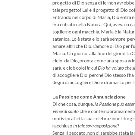
progetto di Dio senza di lei non avrebbe
tale progetto! Lei e il progetto di Dio co
Entrando nel corpo di Maria, Dio entra n
era entrato nella Natura. Qui, aveva creat
toglierne ogni macchia. Maria è la Natu
satanica. Lo è stata e lo sarà sempre, p
amare altri che Dio. L’amore di Dio per l’
Maria. Un giorno, alla fine dei giorni, l
cielo, da Dio, pronta come una sposa ador
sarà, e cioè colei
in cui Dio ha voluto che 
di accogliere Dio, perché Dio stesso l’ha f
degni di accogliere Dio e di amarLo per 
La Passione come Annunciazione
Di che cosa, dunque,
la Passione può esse
Venerdì santo
che è contemporaneament
motivi pratici la sua celebrazione liturg
racchiuso
in tale sovrapposizione
?
Senza il peccato, non ci sarebbe stata la