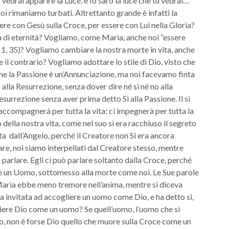
vedrai apparire la Luce, e Io sarò la luce che tu vedrai…”
i rimaniamo turbati. Altrettanto grande è infatti la
sere con Gesù sulla Croce, per essere con Lui nella Gloria?
 di eternità? Vogliamo, come Maria, anche noi “essere
, 1, 35)? Vogliamo cambiare la nostra morte in vita, anche
 il contrario? Vogliamo adottare lo stile di Dio, visto che
he la Passione è un’Annunciazione, ma noi facevamo finta
alla Resurrezione, senza dover dire né sì né no alla
esurrezione senza aver prima detto Sì alla Passione. Il sì
accompagnerà per tutta la vita: ci impegnerà per tutta la
o della nostra vita, come nel suo sì era racchiuso il segreto
ata dall’Angelo, perché il Creatore non Si era ancora
re, noi siamo interpellati dal Creatore stesso, mentre
parlare. Egli ci può parlare soltanto dalla Croce, perché
e un Uomo, sottomesso alla morte come noi. Le Sue parole
aria ebbe meno tremore nell’anima, mentre si diceva
ta invitata ad accogliere un uomo come Dio, e ha detto sì,
iere Dio come un uomo? Se quell’uomo, l’uomo che si
, non è forse Dio quello che muore sulla Croce come un