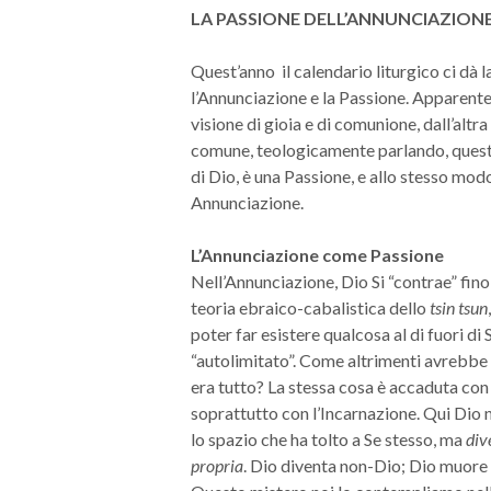
LA PASSIONE DELL’ANNUNCIAZIONE
Quest’anno il calendario liturgico ci dà 
l’Annunciazione e la Passione. Apparent
visione di gioia e di comunione, dall’altr
comune, teologicamente parlando, queste
di Dio, è una Passione, e allo stesso mod
Annunciazione.
L’Annunciazione come Passione
Nell’Annunciazione, Dio Si “contrae” fi
teoria ebraico-cabalistica dello
tsin tsun
poter far esistere qualcosa al di fuori di 
“autolimitato”. Come altrimenti avrebbe 
era tutto? La stessa cosa è accaduta con 
soprattutto con l’Incarnazione. Qui Dio no
lo spazio che ha tolto a Se stesso, ma
div
propria
. Dio diventa non-Dio; Dio muor