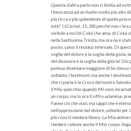
Questa d’altra parte non si limita ad esti
l’innocenza ad un livello molto più alto di
più ricca e più splendente di quella prece
tutti” (
1Corinzi,
15, 28) perché non c’era a
visibile a noi (di Colui che ama, di Colui
nella Santissima Trinità, ma ora ne è stat
posto, salvo il residuo infernale. Di que
soglia del dolore è la soglia della gioia, la
del disonore è la soglia della gloria! D
poteva diventare maggiore di Se stesso 
soltanto i testimoni, ma anche i destinat
che ci parla è la Croce del nostro Salvato
il Mio specchio quando Mi sono incarnato
un corpo, ma io ora ti offro un’anima: pren
Fanne ciò che vuoi, ma sappi che è eterna 
nell’oppressione del dolore,
soltanto per 
più cose ti renderà libero. La Mia anima 
renderò celeste anche il Mio corpo. Seg