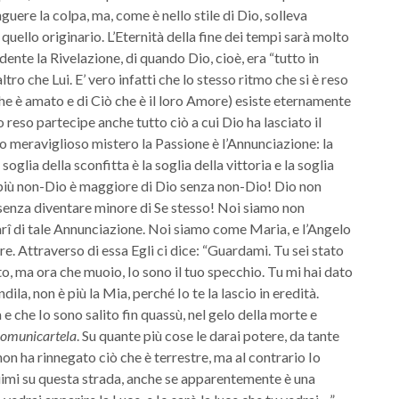
nguere la colpa, ma, come è nello stile di Dio, solleva
 quello originario. L’Eternità della fine dei tempi sarà molto
dente la Rivelazione, di quando Dio, cioè, era “tutto in
ltro che Lui. E’ vero infatti che lo stesso ritmo che si è reso
 che è amato e di Ciò che è il loro Amore) esiste eternamente
o reso partecipe anche tutto ciò a cui Dio ha lasciato il
sto meraviglioso mistero la Passione è l’Annunciazione: la
 soglia della sconfitta è la soglia della vittoria e la soglia
io più non-Dio è maggiore di Dio senza non-Dio! Dio non
senza diventare minore di Se stesso! Noi siamo non
arî di tale Annunciazione. Noi siamo come Maria, e l’Angelo
re. Attraverso di essa Egli ci dice: “Guardami. Tu sei stato
, ma ora che muoio, Io sono il tuo specchio. Tu mi hai dato
dila, non è più la Mia, perché Io te la lascio in eredità.
e che Io sono salito fin quassù, nel gelo della morte e
comunicartela
. Su quante più cose le darai potere, da tante
non ha rinnegato ciò che è terrestre, ma al contrario Io
uimi su questa strada, anche se apparentemente è una