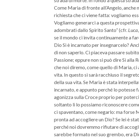
strada di morte. In fondo a questa strada 
Come Maria di fronte all’Angelo, anche no
richiesta che ci viene fatta: vogliamo es
Vogliamo generarci a questa prospettiva
adombrati dallo Spirito Santo” (cfr.
Luca
se il mondo ci invita continuamente a fare
Dio Si è incarnato per insegnarcelo? Anc
di non saperlo. Ci piaceva passare subito 
Passione; eppure non si può dire Sì alla R
che noi diremo, come quello di Maria, ci 
vita. In questo sì sarà racchiuso il segret
della sua vita. Se Maria è stata interpell
incarnato, e appunto perché lo potesse fa
agonizza sulla Croce proprio per poterci 
soltanto lì lo possiamo riconoscere com
ci spaventano, come negarlo: ma forse M
pronta ad accogliere un Dio? Se lei è sta
perché noi dovremmo rifiutare di accogl
sarebbe formato nel suo grembo, era Dio