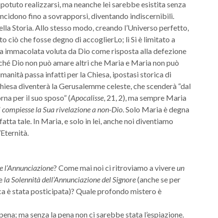
 potuto realizzarsi, ma neanche lei sarebbe esistita senza
incidono fino a sovrapporsi, diventando indiscernibili.
ella Storia. Allo stesso modo, creando l’Universo perfetto,
o ciò che fosse degno di accoglierLo; lì Si è limitato a
ra immacolata voluta da Dio come risposta alla defezione
erché Dio non può amare altri che Maria e Maria non può
umanità passa infatti per la Chiesa, ipostasi storica di
a Chiesa diventerà la Gerusalemme celeste, che scenderà “dal
na per il suo sposo” (
Apocalisse
, 21, 2), ma sempre Maria
si compiesse la Sua rivelazione a non-Dio
. Solo Maria è degna
atta tale. In Maria, e solo in lei, anche noi diventiamo
l’Eternità.
re l’Annunciazione
? Come mai noi ci ritroviamo a vivere
un
e
la Solennità dell’Annunciazione del
Signore
(anche se per
ica è stata posticipata)? Quale profondo mistero è
 pena; ma senza la pena non ci sarebbe stata l’espiazione.