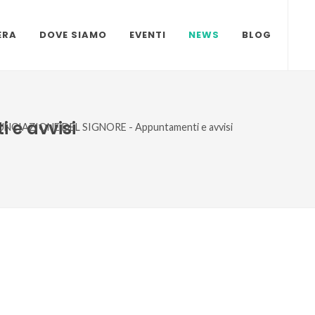
ERA
DOVE SIAMO
EVENTI
NEWS
BLOG
 e avvisi
CIAZIONE DEL SIGNORE - Appuntamenti e avvisi