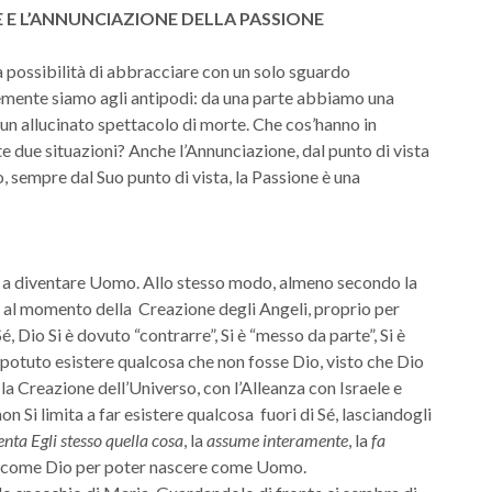
 E L’ANNUNCIAZIONE DELLA PASSIONE
la possibilità di abbracciare con un solo sguardo
emente siamo agli antipodi: da una parte abbiamo una
a un allucinato spettacolo di morte. Che cos’hanno in
 due situazioni? Anche l’Annunciazione, dal punto di vista
o, sempre dal Suo punto di vista, la Passione è una
no a diventare Uomo. Allo stesso modo, almeno secondo la
, al momento della Creazione degli Angeli, proprio per
Sé, Dio Si è dovuto “contrarre”, Si è “messo da parte”, Si è
potuto esistere qualcosa che non fosse Dio, visto che Dio
la Creazione dell’Universo, con l’Alleanza con Israele e
n Si limita a far esistere qualcosa fuori di Sé, lasciandogli
enta Egli stesso quella cosa
, la
assume interamente
, la
fa
e come Dio per poter nascere come Uomo.