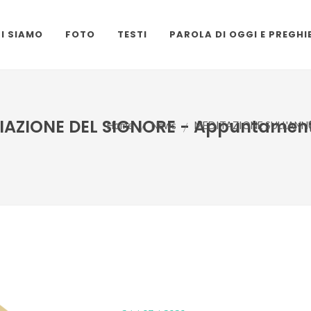
I SIAMO
FOTO
TESTI
PAROLA DI OGGI E PREGHI
AZIONE DEL SIGNORE - Appuntamenti
Home
/
News
/
MEDITAZIONE SULL'ANNUN