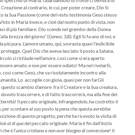
o specchio di Maria. Guardandolo di fronte ci sembra di
Creazione al contrario, in cui, per poter creare, Dio Si
ito la Sua Passione (come del resto testimonia Gesù stesso
 Visto in Maria invece, e cioè dal
nostro
punto di vista, non
quasi di più familiare: Dio scende nel grembo della Donna
lla brezza del giorno” (
Genesi
, 3,8). Egli Si fa uno di noi, e
 la più pura. L’amore umano, qui, sovrasta quasi l’indicibile
o protegge. Quel Dio che aveva lasciato il posto a Satana,
circolo si richiude nell’amore, così come si era aperto
r essere amato, e non per essere odiato! Ma nel rivelarSi,
o, così come Gesù, che va risolutamente incontro alla
umanità, Lo accoglie con gioia, quasi per non farGli
 questo scambio d’amore fra il Creatore e la Sua creatura,
 dovuto trascorrere, e di fatto trascorrerà, ma alla fine dei
Eternità! Il peccato originale, infrangendolo, ha costretto il
a, per scontare al suo posto la pena che questa avrebbe
sizione di questo progetto, perché ha ricevuto la visita di
cioè
al di qua
del peccato originale. Maria è fin dall’inizio
ei che
è l’unica cristiana
a non aver bisogno di conversione
! Il