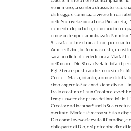
Questo mistero noi lo contempliamo nell
venir meno, ci sembra di assistere ad una 
distrugge e comincia a vivere fin da sub
nelle Sue rivelazioni a Luisa Piccarreta) .
c’è niente di più bello, di più poetico e 
come un tempo camminava in Paradiso, “a
Si lascia cullare da una di noi, per quanto
Amore divino, lo tiene nascosto, e così l
sarà ben lieto di cederlo ora a Maria! Il 
nell’amore: Dio Si era rivelato infatti pe
Egli Si era esposto anche a questo rischi
Croce… Maria, intanto, a nome di tutta l’
rimpiangere la Sua condizione divina… In
fra la creatura e il suo Creatore, avrebbe
tempi, invece che prima del loro inizio, l’
Creatore ad incarnarSi nella Sua creatur
meritato. Maria si è messa subito a dispo
Dio come l’aveva ricevuta il Paradiso, e 
dalla parte di Dio, e si potrebbe dire di l