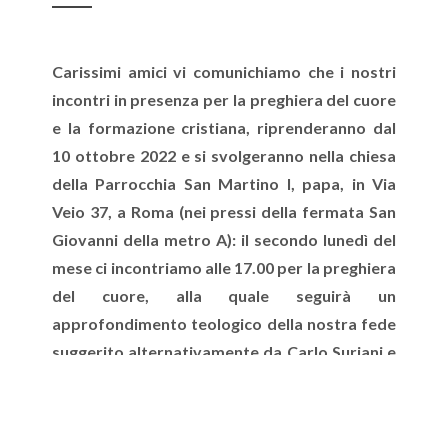
Carissimi amici vi comunichiamo che i nostri
incontri in presenza per la preghiera del cuore
e la formazione cristiana, riprenderanno dal
10 ottobre 2022 e si svolgeranno nella chiesa
della Parrocchia San Martino I, papa, in Via
Veio 37, a Roma (nei pressi della fermata San
Giovanni della metro A): il secondo lunedì del
mese ci incontriamo alle 17.00 per la preghiera
del cuore, alla quale seguirà un
approfondimento teologico della nostra fede
suggerito alternativamente da Carlo Suriani e
da Filippo Maria Lio. Al termine sarà possibile
partecipare alla Messa delle ore 19.