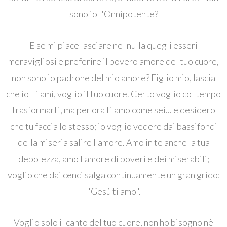
sono io l'Onnipotente?
E se mi piace lasciare nel nulla quegli esseri
meravigliosi e preferire il povero amore del tuo cuore,
non sono io padrone del mio amore? Figlio mio, lascia
che io Ti ami, voglio il tuo cuore. Certo voglio col tempo
trasformarti, ma per ora ti amo come sei... e desidero
che tu faccia lo stesso; io voglio vedere dai bassifondi
della miseria salire l'amore. Amo in te anche la tua
debolezza, amo l'amore di poveri e dei miserabili;
voglio che dai cenci salga continuamente un gran grido:
"Gesù ti amo".
Voglio solo il canto del tuo cuore, non ho bisogno nè