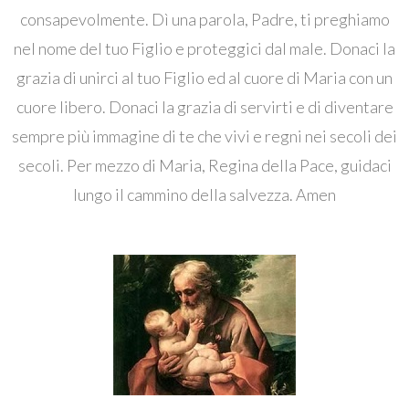
consapevolmente. Dì una parola, Padre, ti preghiamo
nel nome del tuo Figlio e proteggici dal male. Donaci la
grazia di unirci al tuo Figlio ed al cuore di Maria con un
cuore libero. Donaci la grazia di servirti e di diventare
sempre più immagine di te che vivi e regni nei secoli dei
secoli. Per mezzo di Maria, Regina della Pace, guidaci
lungo il cammino della salvezza. Amen