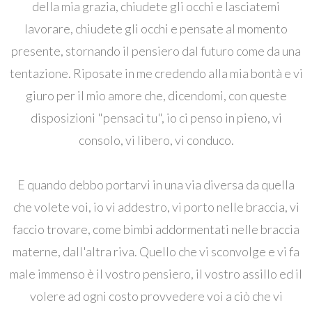
della mia grazia, chiudete gli occhi e lasciatemi
lavorare, chiudete gli occhi e pensate al momento
presente, stornando il pensiero dal futuro come da una
tentazione. Riposate in me credendo alla mia bontà e vi
giuro per il mio amore che, dicendomi, con queste
disposizioni "pensaci tu", io ci penso in pieno, vi
consolo, vi libero, vi conduco.
E quando debbo portarvi in ​​una via diversa da quella
che volete voi, io vi addestro, vi porto nelle braccia, vi
faccio trovare, come bimbi addormentati nelle braccia
materne, dall'altra riva. Quello che vi sconvolge e vi fa
male immenso è il vostro pensiero, il vostro assillo ed il
volere ad ogni costo provvedere voi a ciò che vi