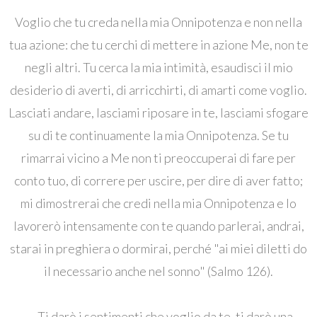
Voglio che tu creda nella mia Onnipotenza e non nella
tua azione: che tu cerchi di mettere in azione Me, non te
negli altri. Tu cerca la mia intimità, esaudisci il mio
desiderio di averti, di arricchirti, di amarti come voglio.
Lasciati andare, lasciami riposare in te, lasciami sfogare
su di te continuamente la mia Onnipotenza. Se tu
rimarrai vicino a Me non ti preoccuperai di fare per
conto tuo, di correre per uscire, per dire di aver fatto;
mi dimostrerai che credi nella mia Onnipotenza e Io
lavorerò intensamente con te quando parlerai, andrai,
starai in preghiera o dormirai, perché "ai miei diletti do
il necessario anche nel sonno" (Salmo 126).
... Ti darò i sentimenti che voglio da te, ti darò una