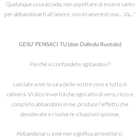
Qualunque cosa accada, non aspettare di essere santo
per abbandonarti all'amore, non mi ameresti mai... Va..."
GESU' PENSACI TU (don Dolindo Ruotolo)
Perché vi confondete agitandovi?
Lasciate a me la cura delle vostre cose e tutto si
calmerà. Vi dico in verità che ogni atto di vero, ricco e
completo abbandono in me, produce l'effetto che
desiderate e risolve le situazioni spinose.
Abbandonarsi a me non significa arrovellarsi,