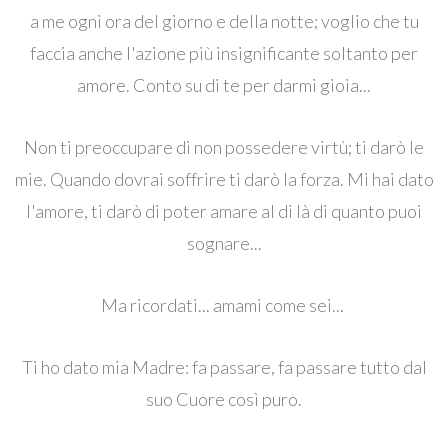
a me ogni ora del giorno e della notte; voglio che tu
faccia anche l'azione più insignificante soltanto per
amore. Conto su di te per darmi gioia...
Non ti preoccupare di non possedere virtù; ti darò le
mie. Quando dovrai soffrire ti darò la forza. Mi hai dato
l'amore, ti darò di poter amare al di là di quanto puoi
sognare...
Ma ricordati... amami come sei...
Ti ho dato mia Madre: fa passare, fa passare tutto dal
suo Cuore così puro.