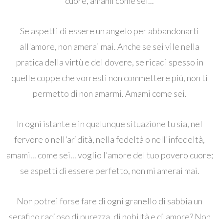
cuore, amami come sei...
Se aspetti di essere un angelo per abbandonarti
all'amore, non amerai mai. Anche se sei vile nella
pratica della virtù e del dovere, se ricadi spesso in
quelle coppe che vorresti non commettere più, non ti
permetto di non amarmi. Amami come sei.
In ogni istante e in qualunque situazione tu sia, nel
fervore o nell'aridità, nella fedeltà o nell'infedeltà,
amami... come sei... voglio l'amore del tuo povero cuore;
se aspetti di essere perfetto, non mi amerai mai.
Non potrei forse fare di ogni granello di sabbia un
serafino radioso di purezza, di nobiltà e di amore? Non