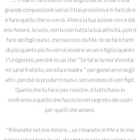
grande compassione verso il tuo prossimo e ti farò dire
e fare quello che io vorrò. Allora la tua azione verrà dal
mio Amore. Io solo, non tu con tutta la tua attività, potrò
fare dei figli nuovi, che nascono da Me. Io ne farò tanti
di più quanto più tu vorrai essere un vero figlio quanto
l'Unigenito, perché lo sai che: "Se farai la mia Volontà,
mi sarai fratello, sorella e madre " per generarmi negli
altri, perché Io produrrò nuovi, servendomi di veri figli.
Quello che tu farai per riuscire, è tutto fumo in
confronto a quello che faccio Io nel segreto dei cuori
per quelli che amano.
"Rimanete nel mio Amore... se rimanete in Me e le mie
parole rimangono in voi, chiedete quello che volete e vi