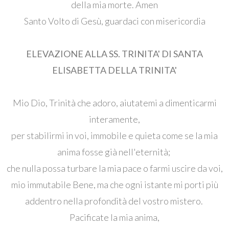
della mia morte. Amen
Santo Volto di Gesù, guardaci con misericordia
ELEVAZIONE ALLA SS. TRINITA' DI SANTA
ELISABETTA DELLA TRINITA'
Mio Dio, Trinità che adoro, aiutatemi a dimenticarmi
interamente,
per stabilirmi in voi, immobile e quieta come se la mia
anima fosse già nell'eternità;
che nulla possa turbare la mia pace o farmi uscire da voi,
mio ​​​​immutabile Bene, ma che ogni istante mi porti più
addentro nella profondità del vostro mistero.
Pacificate la mia anima,