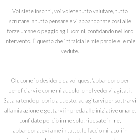
Voi siete insonni, voi volete tutto valutare, tutto
scrutare, a tutto pensare e vi abbandonate così alle
forze umane o peggio agli uomini, confidando nel loro
intervento. È questo che intralcia le mie parole e le mie
vedute.
Oh, come io desidero da voi quest'abbandono per
beneficiarvi e come mi addoloro nel vedervi agitati!
Satana tende proprio a questo: ad agitarvi per sottrarvi
alla mia azione e gettarvi in ​​​​preda alle iniziative umane:
confidate perciò in me solo, riposate in me,
abbandonatevi a me in tutto. Io faccio miracoli in