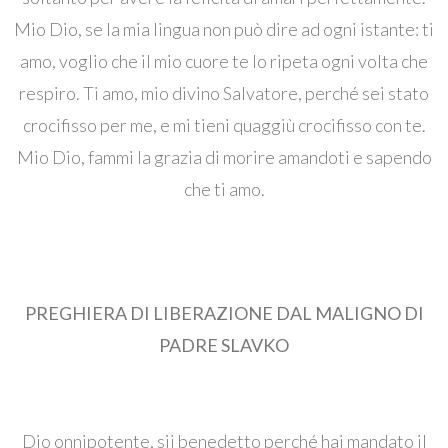
Mio Dio, se la mia lingua non può dire ad ogni istante: ti
amo, voglio che il mio cuore te lo ripeta ogni volta che
respiro. Ti amo, mio ​​divino Salvatore, perché sei stato
crocifisso per me, e mi tieni quaggiù crocifisso con te.
Mio Dio, fammi la grazia di morire amandoti e sapendo
che ti amo.
PREGHIERA DI LIBERAZIONE DAL MALIGNO DI
PADRE SLAVKO
Dio onnipotente, sii benedetto perché hai mandato il