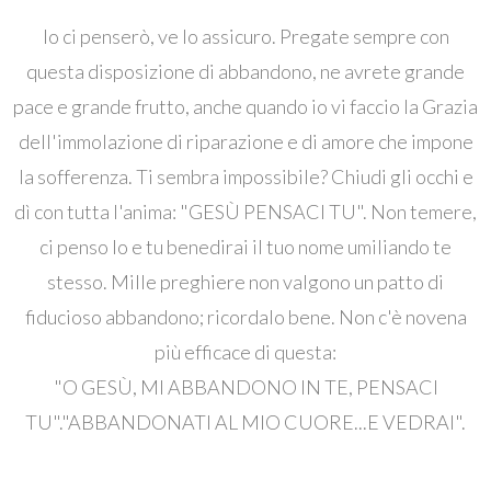
Io ci penserò, ve lo assicuro. Pregate sempre con
questa disposizione di abbandono, ne avrete grande
pace e grande frutto, anche quando io vi faccio la Grazia
dell'immolazione di riparazione e di amore che impone
la sofferenza. Ti sembra impossibile? Chiudi gli occhi e
dì con tutta l'anima: "GESÙ PENSACI TU". Non temere,
ci penso Io e tu benedirai il tuo nome umiliando te
stesso. Mille preghiere non valgono un patto di
fiducioso abbandono; ricordalo bene. Non c'è novena
più efficace di questa:
"O GESÙ, MI ABBANDONO IN TE, PENSACI
TU"."ABBANDONATI AL MIO CUORE...E VEDRAI".