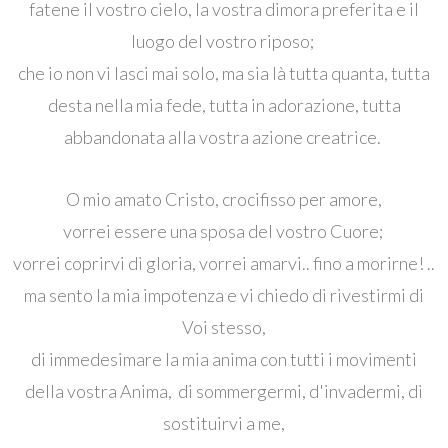
fatene il vostro cielo, la vostra dimora preferita e il
luogo del vostro riposo;
che io non vi lasci mai solo, ma sia là tutta quanta, tutta
desta nella mia fede, tutta in adorazione, tutta
abbandonata alla vostra azione creatrice.
O mio amato Cristo, crocifisso per amore,
vorrei essere una sposa del vostro Cuore;
vorrei coprirvi di gloria, vorrei amarvi.. fino a morirne! ..
ma sento la mia impotenza e vi chiedo di rivestirmi di
Voi stesso,
di immedesimare la mia anima con tutti i movimenti
della vostra Anima, di sommergermi, d'invadermi, di
sostituirvi a me,