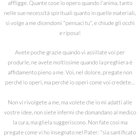
affligge. Quante cose io opero quando l'anima, tanto
nelle sue necessità spirituali quanto in quelle materiali,
si volge a me dicendomi "pensaci tu", e chiude gli occhi
e riposa!
Avete poche grazie quando vi assillate voi per
produrle, ne avete moltissime quando la preghiera è
affidamento pieno a me. Voi, nel dolore, pregate non
perché io operi, ma perché io operi come voi credete…
Non vi rivolgete a me, ma volete che io mi adatti alle
vostre idee, non siete infermi che domandano al medico
la cura, ma gliela suggeriscono. Non fate così ma
pregate come vi ho insegnato nel Pater: "sia santificato