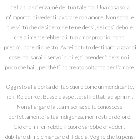
della tua scienza, nè del tuo talento. Una cosa sola
m'importa, di vederti lavorare con amore. Non sono le
tue virtù che desidero; se te ne dessi, sei così debole
che alimenterebbero il tuo amor proprio; non ti
preoccupare di questo. Avrei potuto destinarti a grandi
cose; no, sarai il servo inutile; ti prenderò persino il
poco che hai... perché ti ho creato soltanto per l'amore.
Oggi sto alla porta del tuo cuore come un mendicante,
io il Re dei Re! Busso e aspetto; affrettati ad aprirmi.
Non allargare la tua miseria; se tu conoscessi
perfettamente la tua indigenza, moriresti di dolore.
Ciò che mi ferirebbe il cuore sarebbe di vederti
dubitare di me e mancare di fiducia. Voglio che tu pensi