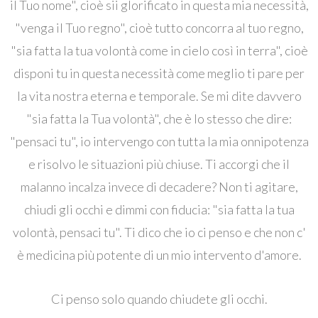
il Tuo nome", cioè sii glorificato in questa mia necessità,
"venga il Tuo regno", cioè tutto concorra al tuo regno,
"sia fatta la tua volontà come in cielo così in terra", cioè
disponi tu in questa necessità come meglio ti pare per
la vita nostra eterna e temporale. Se mi dite davvero
"sia fatta la Tua volontà", che è lo stesso che dire:
"pensaci tu", io intervengo con tutta la mia onnipotenza
e risolvo le situazioni più chiuse. Ti accorgi che il
malanno incalza invece di decadere? Non ti agitare,
chiudi gli occhi e dimmi con fiducia: "sia fatta la tua
volontà, pensaci tu". Ti dico che io ci penso e che non c'
è medicina più potente di un mio intervento d'amore.
Ci penso solo quando chiudete gli occhi.