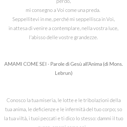
perdo,
mi consegno a Voi come una preda.
Seppellitevi in ​​me, perché mi seppellisca in Voi,
in attesa di venire a contemplare, nella vostra luce,
l'abisso delle vostre grandezze.
AMAMI COME SEI - Parole di Gesù all'Anima (di Mons.
Lebrun)
Conosco la tua miseria, le lotte e le tribolazioni della
tua anima, le deficienze e le infermità del tuo corpo; so
la tua viltà, i tuoi peccati e ti dico lo stesso: dammi il tuo