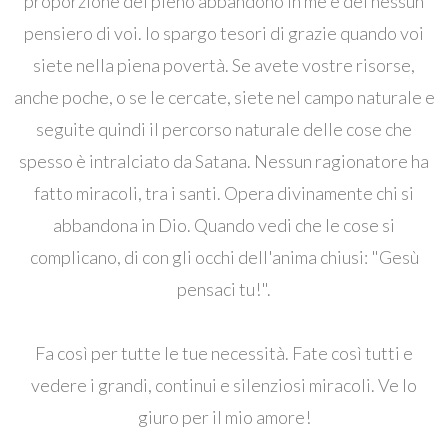
proporzione del pieno abbandono in me e del nessun
pensiero di voi. Io spargo tesori di grazie quando voi
siete nella piena povertà. Se avete vostre risorse,
anche poche, o se le cercate, siete nel campo naturale e
seguite quindi il percorso naturale delle cose che
spesso è intralciato da Satana. Nessun ragionatore ha
fatto miracoli, tra i santi. Opera divinamente chi si
abbandona in Dio. Quando vedi che le cose si
complicano, di con gli occhi dell'anima chiusi: "Gesù
pensaci tu!".
Fa così per tutte le tue necessità. Fate così tutti e
vedere i grandi, continui e silenziosi miracoli. Ve lo
giuro per il mio amore!