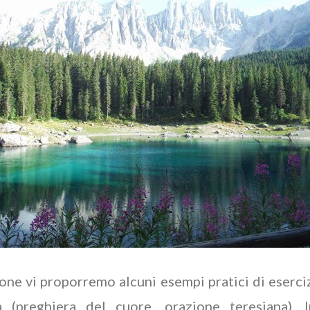
one vi proporremo alcuni esempi pratici di eserci
a (preghiera del cuore, orazione teresiana). I