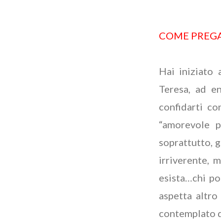
COME PREGAR
Hai iniziato 
Teresa, ad en
confidarti co
“amorevole p
soprattutto, g
irriverente, 
esista…chi po
aspetta altro
contemplato qu