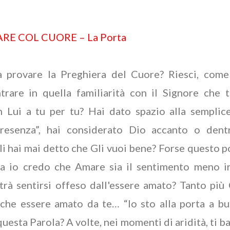
E COL CUORE – La Porta
a provare la Preghiera del Cuore? Riesci, come
trare in quella familiarità con il Signore che 
n Lui a tu per tu? Hai dato spazio alla semplic
resenza”, hai considerato Dio accanto o den
li hai mai detto che Gli vuoi bene? Forse questo 
ma io credo che Amare sia il sentimento meno i
trà sentirsi offeso dall'essere amato? Tanto più
 che essere amato da te… “Io sto alla porta a b
esta Parola? A volte, nei momenti di aridità, ti b