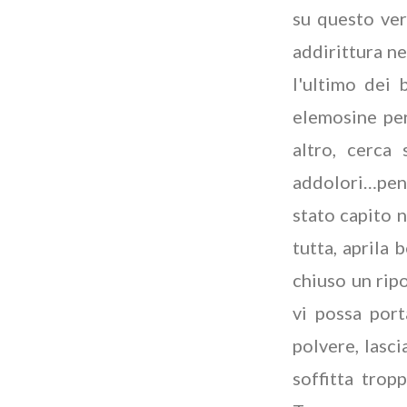
su questo ver
addirittura n
l'ultimo dei 
elemosine pe
altro, cerca
addolori…pen
stato capito n
tutta, aprila 
chiuso un ripo
vi possa port
polvere, lasci
soffitta trop