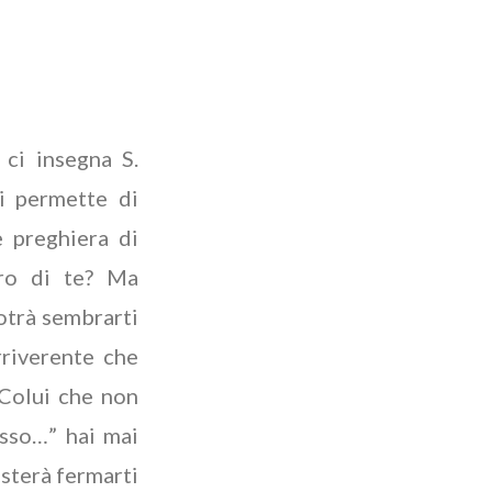
 ci insegna S.
ti permette di
e preghiera di
tro di te? Ma
potrà sembrarti
rriverente che
 Colui che non
usso…” hai mai
asterà fermarti