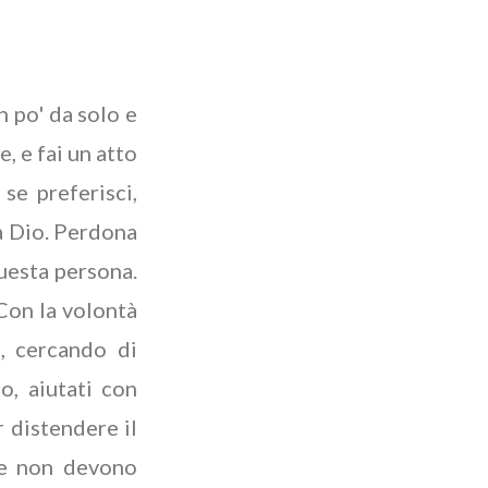
n po' da solo e
, e fai un atto
se preferisci,
a Dio. Perdona
questa persona.
 Con la volontà
o, cercando di
o, aiutati con
r distendere il
 e non devono