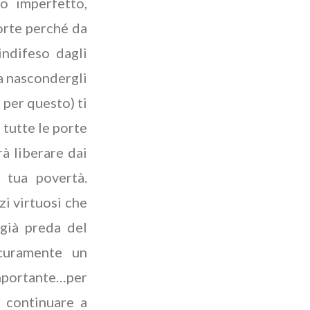
o imperfetto,
porte perché da
indifeso dagli
za nascondergli
 per questo) ti
 tutte le porte
à liberare dai
a tua povertà.
zi virtuosi che
 già preda del
curamente un
importante…per
 continuare a