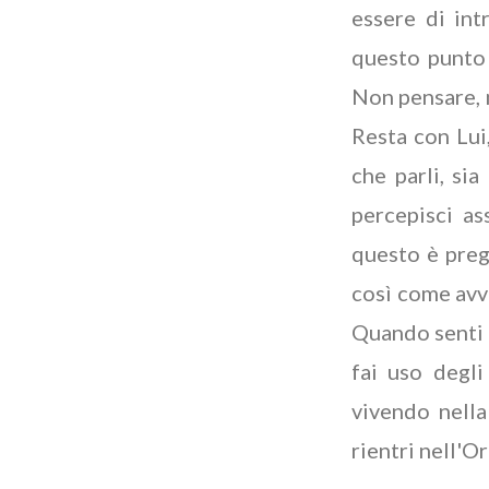
essere di int
questo punto 
Non pensare, m
Resta con Lui,
che parli, si
percepisci a
questo è preg
così come avvi
Quando senti 
fai uso degli
vivendo nella
rientri nell'O