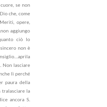
 cuore, se non
 Dio che, come
Meriti, opere,
.non aggiungo
quanto ciò lo
sincero non è
onsiglio…aprila
a. Non lasciare
anche lì perché
er paura della
 tralasciare la
dice ancora S.