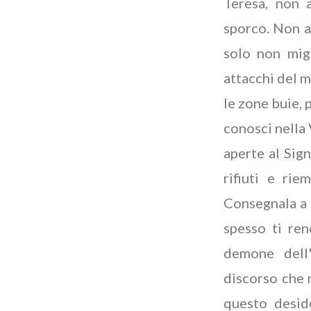
Teresa, non 
sporco. Non as
solo non migl
attacchi del m
le zone buie, 
conosci nella 
aperte al Sig
rifiuti e rie
Consegnala a L
spesso ti ren
demone dell
discorso che 
questo desid