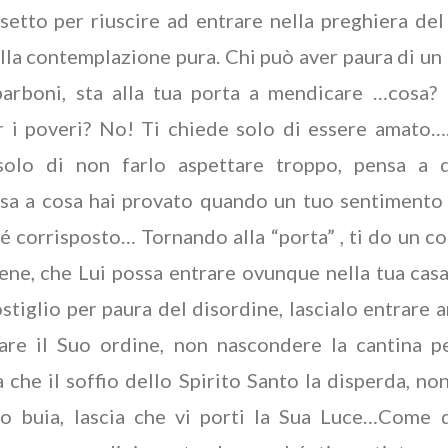
setto per riuscire ad entrare nella preghiera del
ella contemplazione pura. Chi può aver paura di un
barboni, sta alla tua porta a mendicare …cosa? 
r i poveri? No! Ti chiede solo di essere amato…
 solo di non farlo aspettare troppo, pensa a 
sa a cosa hai provato quando un tuo sentimento 
é corrisposto… Tornando alla “porta” , ti do un c
bene, che Lui possa entrare ovunque nella tua cas
stiglio per paura del disordine, lascialo entrare 
are il Suo ordine, non nascondere la cantina p
a che il soffio dello Spirito Santo la disperda, non
po buia, lascia che vi porti la Sua Luce…Come 