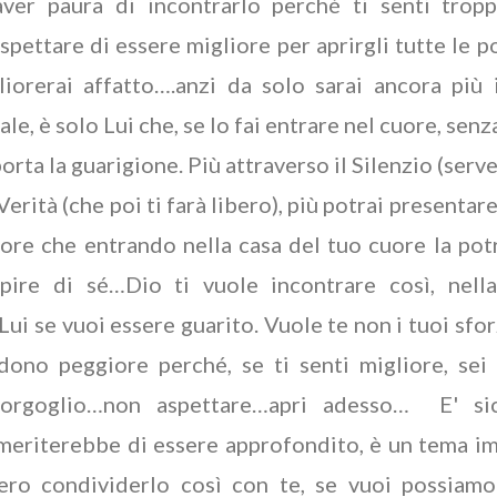
aver paura di incontrarlo perché ti senti tropp
pettare di essere migliore per aprirgli tutte le 
iorerai affatto….anzi da solo sarai ancora più 
ale, è solo Lui che, se lo fai entrare nel cuore, sen
porta la guarigione. Più attraverso il Silenzio (serve
Verità (che poi ti farà libero), più potrai presentare
nore che entrando nella casa del tuo cuore la potr
mpire di sé…Dio ti vuole incontrare così, nell
ui se vuoi essere guarito. Vuole te non i tuoi sfor
dono peggiore perché, se ti senti migliore, sei
'orgoglio…non aspettare…apri adesso… E' si
meriterebbe di essere approfondito, è un tema 
ero condividerlo così con te, se vuoi possiamo