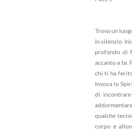
Trova un luogo
in silenzio. I
profondo di f
accanto a te.
chi ti ha feri
Invoca lo Spir
di incontrare
addormentare 
qualche tecnic
corpo e allo